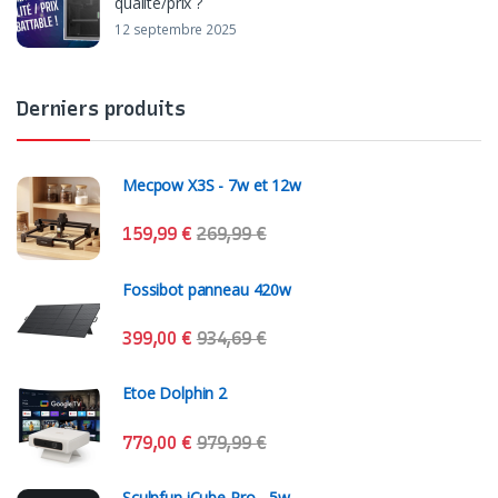
qualité/prix ?
12 septembre 2025
Derniers produits
Mecpow X3S - 7w et 12w
159,99
€
269,99
€
Fossibot panneau 420w
399,00
€
934,69
€
Etoe Dolphin 2
779,00
€
979,99
€
Sculpfun iCube Pro - 5w