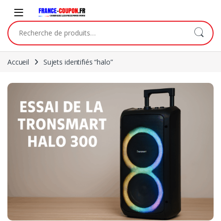
Skip to navigation
Skip to content
Recherche pour :
Accueil
Sujets identifiés “halo”