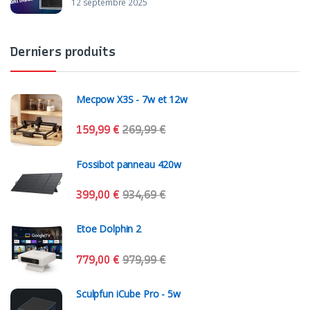
12 septembre 2025
Derniers produits
Mecpow X3S - 7w et 12w
159,99
€
269,99
€
Fossibot panneau 420w
399,00
€
934,69
€
Etoe Dolphin 2
779,00
€
979,99
€
Sculpfun iCube Pro - 5w