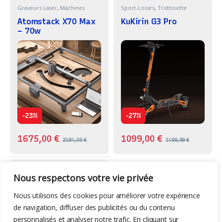
Graveurs Laser
,
Machines
Sport-Loisirs
,
Trottinette
Atomstack X70 Max
KuKirin G3 Pro
– 70w
-
-
23%
27%
1675,00
€
1099,00
€
2184,05
€
1499,99
€
Graveurs Laser
,
Machines
Nous respectons votre vie privée
Mecpow X4 Pro –
40w
Nous utilisons des cookies pour améliorer votre expérience
de navigation, diffuser des publicités ou du contenu
personnalisés et analyser notre trafic. En cliquant sur