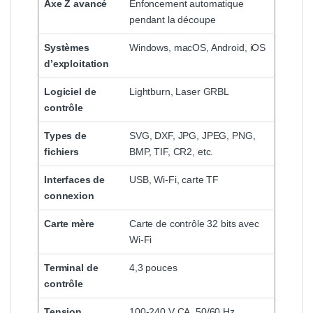
Axe Z avancé
Enfoncement automatique
pendant la découpe
Systèmes
Windows, macOS, Android, iOS
d’exploitation
Logiciel de
Lightburn, Laser GRBL
contrôle
Types de
SVG, DXF, JPG, JPEG, PNG,
fichiers
BMP, TIF, CR2, etc.
Interfaces de
USB, Wi-Fi, carte TF
connexion
Carte mère
Carte de contrôle 32 bits avec
Wi-Fi
Terminal de
4,3 pouces
contrôle
Tension
100-240 V CA, 50/60 Hz