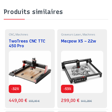
Produits similaires
CNC
,
Machines
Graveurs Laser
,
Machines
TwoTrees CNC TTC
Mecpow X5 – 22w
450 Pro
-
-
32%
53%
449,00
€
299,00
€
655,90
€
640,28
€