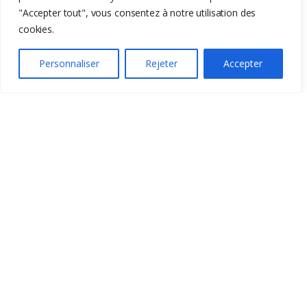
"Accepter tout", vous consentez à notre utilisation des
cookies.
Personnaliser
Rejeter
Accepter
-
29%
859,00
€
1213,99
€
Liens utiles