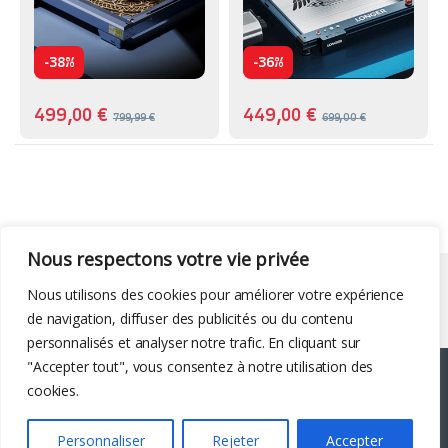
-
-
38%
36%
499,00
€
449,00
€
799,99
€
699,00
€
Nous respectons votre vie privée
Liens utiles
Nous utilisons des cookies pour améliorer votre expérience
de navigation, diffuser des publicités ou du contenu
personnalisés et analyser notre trafic. En cliquant sur
"Accepter tout", vous consentez à notre utilisation des
cookies.
Personnaliser
Rejeter
Accepter