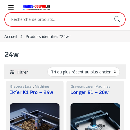
Skip to navigation
Skip to content
Recherche pour :
Accueil
Produits identifiés “24w”
24w
Filtrer
Graveurs Laser
,
Machines
Graveurs Laser
,
Machines
Ikier K1 Pro – 24w
Longer B1 – 20w