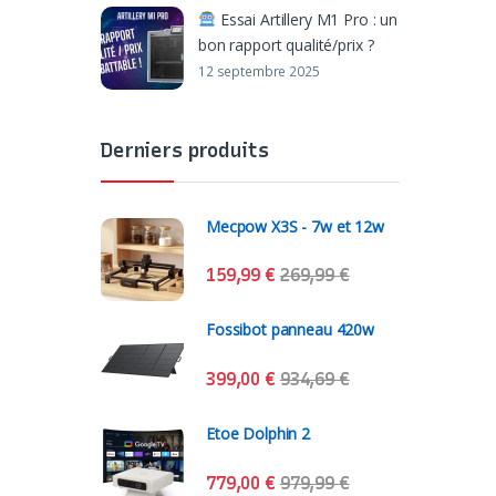
Essai Artillery M1 Pro : un
bon rapport qualité/prix ?
12 septembre 2025
Derniers produits
Mecpow X3S - 7w et 12w
159,99
€
269,99
€
Fossibot panneau 420w
399,00
€
934,69
€
Etoe Dolphin 2
779,00
€
979,99
€