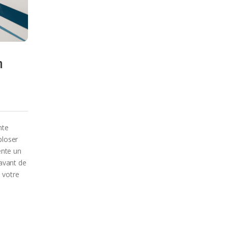
n
nte
ploser
ente un
 avant de
e votre