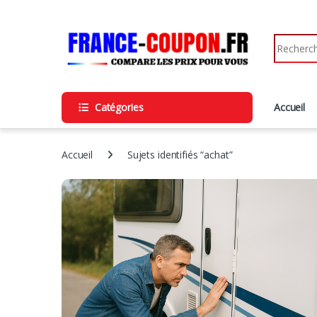
Skip to navigation
Skip to content
Search fo
Catégories
Accueil
Accueil
Sujets identifiés “achat”