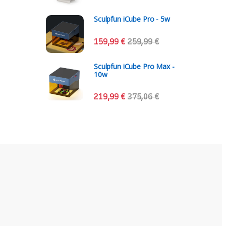
Sculpfun iCube Pro - 5w
159,99
€
259,99
€
Sculpfun iCube Pro Max -
10w
219,99
€
375,06
€