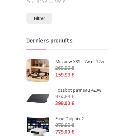
Prix :
620 €
—
630 €
Prix min
Prix max
Filtrer
Derniers produits
Mecpow X3S - 7w et 12w
269,99
€
159,99
€
Fossibot panneau 420w
934,69
€
399,00
€
Etoe Dolphin 2
979,99
€
779,00
€