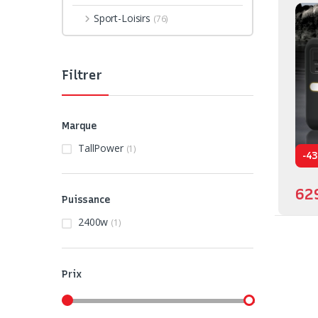
Sport-Loisirs
(76)
Filtrer
Marque
TallPower
(1)
-
43
62
Puissance
2400w
(1)
Prix