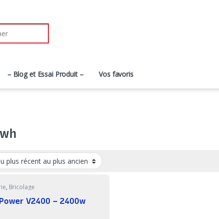
r:
– Blog et Essai Produit –
Vos favoris
0wh
rie
,
Bricolage
lPower V2400 – 2400w