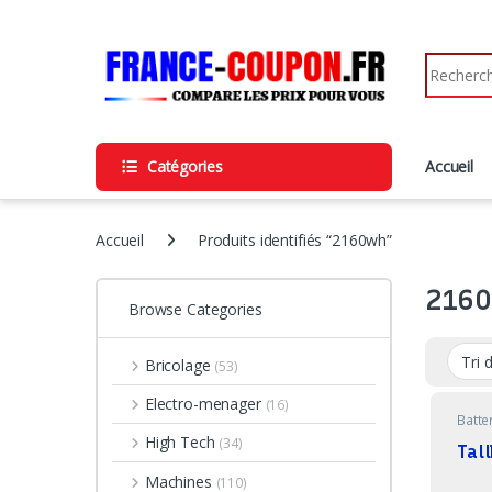
Skip to navigation
Skip to content
Search fo
Catégories
Accueil
Accueil
Produits identifiés “2160wh”
216
Browse Categories
Bricolage
(53)
Electro-menager
(16)
Batte
High Tech
(34)
Tal
Machines
(110)