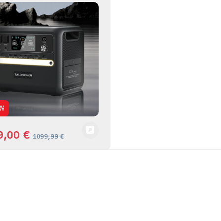
%
9,00
€
1099,99
€