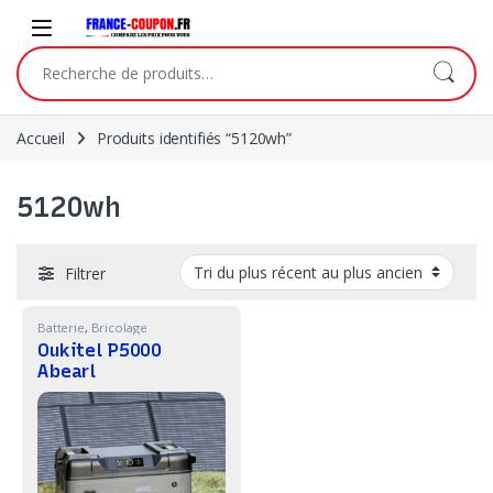
Skip to navigation
Skip to content
Recherche pour :
Accueil
Produits identifiés “5120wh”
5120wh
Filtrer
Batterie
,
Bricolage
Oukitel P5000
Abearl