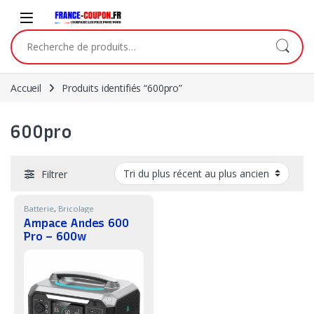
Skip to navigation
Skip to content
Recherche pour :
Accueil
Produits identifiés “600pro”
600pro
Filtrer
Batterie
,
Bricolage
Ampace Andes 600
Pro – 600w