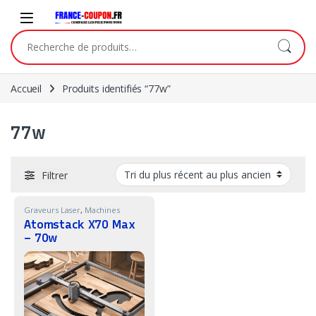
Skip to navigation
Skip to content
Recherche pour :
Accueil
Produits identifiés “77w”
77w
Filtrer
Graveurs Laser
,
Machines
Atomstack X70 Max
– 70w