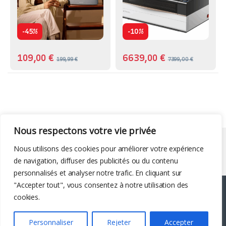
-
-
45%
10%
109,00
€
6639,00
€
199,99
€
7399,00
€
Nous respectons votre vie privée
Liens utiles
Nous utilisons des cookies pour améliorer votre expérience
de navigation, diffuser des publicités ou du contenu
personnalisés et analyser notre trafic. En cliquant sur
"Accepter tout", vous consentez à notre utilisation des
cookies.
Personnaliser
Rejeter
Accepter