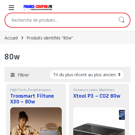
Skip to navigation
Skip to content
Recherche pour :
Accueil
Produits identifiés “80w”
80w
Filtrer
High Tech
,
Periphériques
Graveurs Laser
,
Machines
Tronsmart Fiitune
Xtool P3 – CO2 80w
X30 – 80w