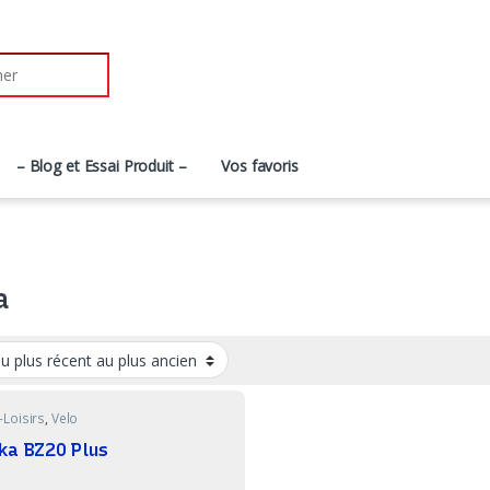
r:
– Blog et Essai Produit –
Vos favoris
a
-Loisirs
,
Velo
ka BZ20 Plus