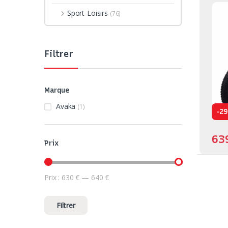
Sport-Loisirs
(76)
Filtrer
Marque
Avaka
(1)
-
29
63
Prix
Prix :
630 €
—
640 €
Prix min
Prix max
Filtrer