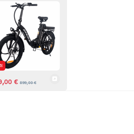
%
9,00
€
899,00
€