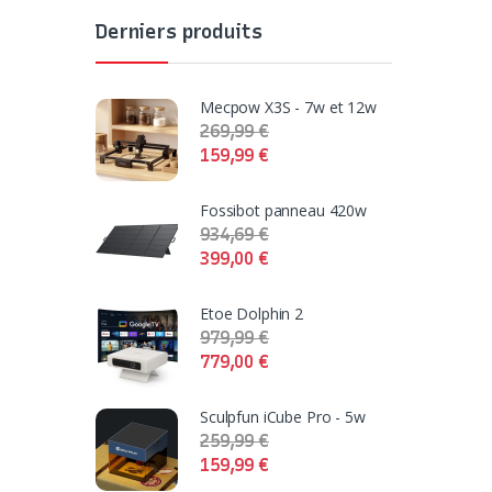
Derniers produits
Mecpow X3S - 7w et 12w
269,99
€
159,99
€
Fossibot panneau 420w
934,69
€
399,00
€
Etoe Dolphin 2
979,99
€
779,00
€
Sculpfun iCube Pro - 5w
259,99
€
159,99
€