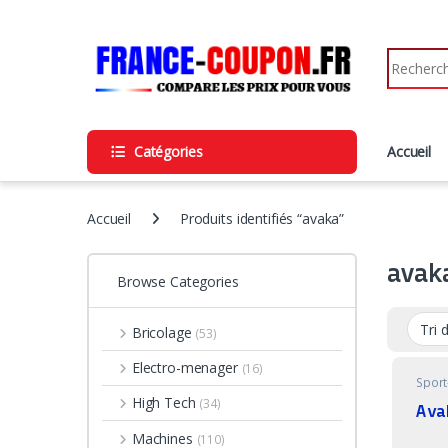
Skip to navigation
Skip to content
Search fo
Catégories
Accueil
Accueil
Produits identifiés “avaka”
avak
Browse Categories
Bricolage
(53)
Electro-menager
(16)
Sport
High Tech
(34)
Ava
Machines
(110)