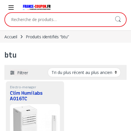
Skip to navigation
Skip to content
Recherche pour :
Accueil
Produits identifiés “btu”
btu
Filtrer
Electro-menager
Clim Humilabs
A016TC