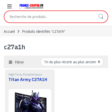
Skip to navigation
Skip to content
Recherche pour :
Accueil
Produits identifiés “c27a1h”
c27a1h
Filtrer
High Tech
,
Periphériques
Titan Army C27A1H