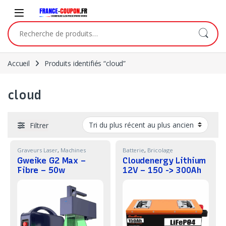
Skip to navigation
Skip to content
Recherche pour :
Accueil
Produits identifiés “cloud”
cloud
Filtrer
Graveurs Laser
,
Machines
Batterie
,
Bricolage
Gweike G2 Max –
Cloudenergy Lithium
Fibre – 50w
12V – 150 -> 300Ah