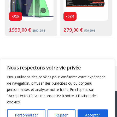
-
-
31%
52%
1999,00
€
279,00
€
2890,99
€
579,99
€
Nous respectons votre vie privée
Liens utiles
Nous utilisons des cookies pour améliorer votre expérience
de navigation, diffuser des publicités ou du contenu
personnalisés et analyser notre trafic. En cliquant sur
"Accepter tout", vous consentez à notre utilisation des
cookies.
Personnaliser
Rejeter
Accepter