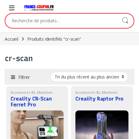
Skip to navigation
Skip to content
Recherche pour :
Accueil
Produits identifiés “cr-scan”
cr-scan
Filtrer
Accessoires 3D
,
Machines
Accessoires 3D
,
Machines
Creality CR-Scan
Creality Raptor Pro
Ferret Pro