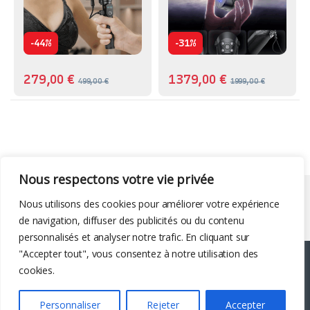
-
-
44%
31%
279,00
€
1379,00
€
499,00
€
1999,00
€
Nous respectons votre vie privée
Liens utiles
Nous utilisons des cookies pour améliorer votre expérience
de navigation, diffuser des publicités ou du contenu
personnalisés et analyser notre trafic. En cliquant sur
"Accepter tout", vous consentez à notre utilisation des
cookies.
Personnaliser
Rejeter
Accepter