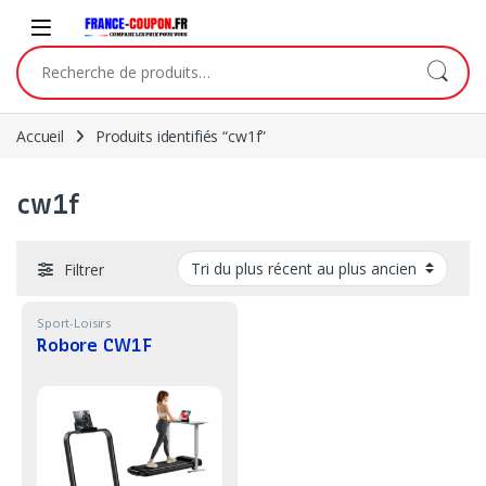
Skip to navigation
Skip to content
Recherche pour :
Accueil
Produits identifiés “cw1f”
cw1f
Filtrer
Sport-Loisirs
Robore CW1F