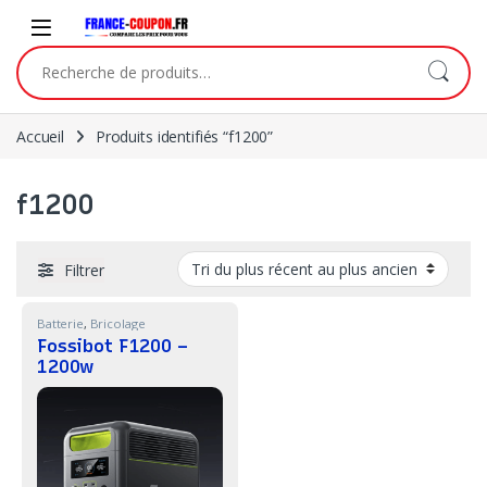
Skip to navigation
Skip to content
Recherche pour :
Accueil
Produits identifiés “f1200”
f1200
Filtrer
Batterie
,
Bricolage
Fossibot F1200 –
1200w