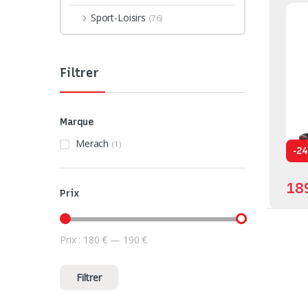
Sport-Loisirs
(76)
Filtrer
Marque
Merach
(1)
-
24
18
Prix
Prix :
180 €
—
190 €
Prix min
Prix max
Filtrer