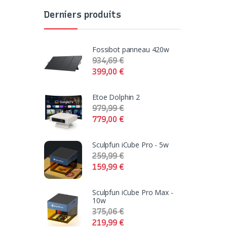
Derniers produits
Fossibot panneau 420w
934,69
€
399,00
€
Etoe Dolphin 2
979,99
€
779,00
€
Sculpfun iCube Pro - 5w
259,99
€
159,99
€
Sculpfun iCube Pro Max -
10w
375,06
€
219,99
€