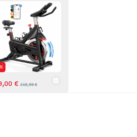
%
9,00
€
249,99
€