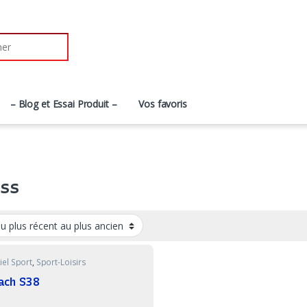
r:
– Blog et Essai Produit –
Vos favoris
ess
iel Sport
,
Sport-Loisirs
ach S38