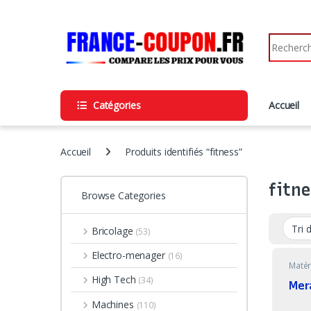
Skip to navigation
Skip to content
Search fo
Catégories
Accueil
Accueil
Produits identifiés “fitness”
fitn
Browse Categories
Bricolage
(53)
Electro-menager
(16)
Matér
High Tech
(34)
Mer
Machines
(110)