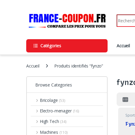
Skip to navigation
Skip to content
Search fo
Catégories
Accueil
Accueil
Produits identifiés “fynzo”
fynz
Browse Categories
Bricolage
(53)
Electro-menager
(16)
Sport
High Tech
(34)
Fyn
Machines
(110)