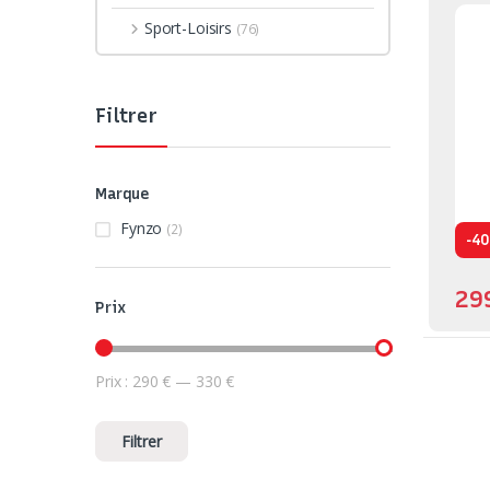
Sport-Loisirs
(76)
Filtrer
Marque
Fynzo
(2)
-
4
29
Prix
Prix :
290 €
—
330 €
Prix min
Prix max
Filtrer