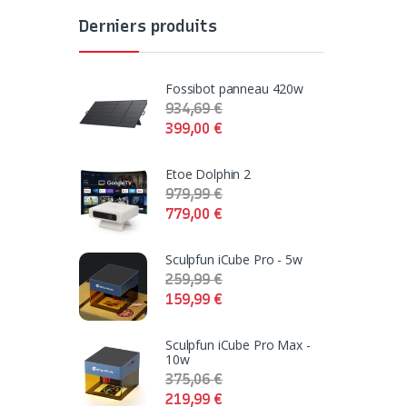
Derniers produits
Fossibot panneau 420w
934,69
€
399,00
€
Etoe Dolphin 2
979,99
€
779,00
€
Sculpfun iCube Pro - 5w
259,99
€
159,99
€
Sculpfun iCube Pro Max -
10w
375,06
€
219,99
€