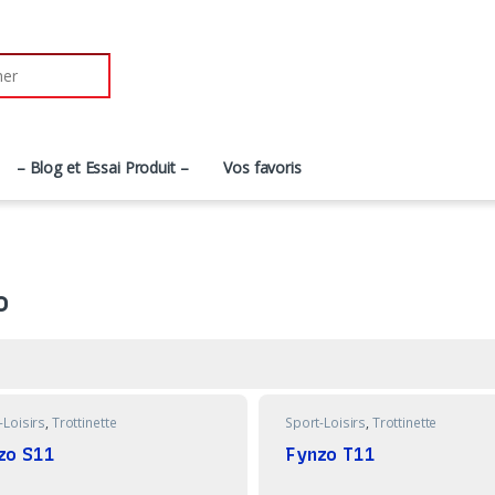
r:
– Blog et Essai Produit –
Vos favoris
o
-Loisirs
,
Trottinette
Sport-Loisirs
,
Trottinette
zo S11
Fynzo T11