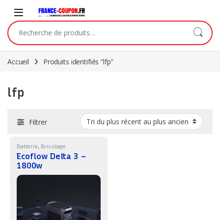
Skip to navigation
Skip to content
Recherche pour :
Accueil
Produits identifiés “lfp”
lfp
Filtrer
Batterie
,
Bricolage
Ecoflow Delta 3 –
1800w