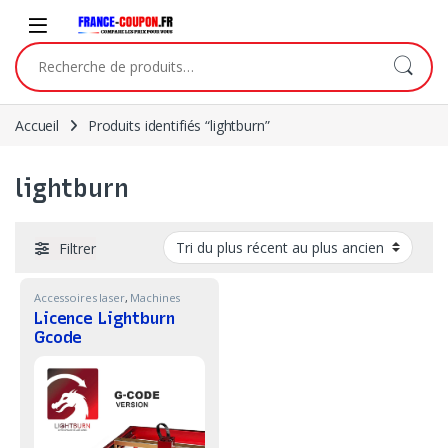
Skip to navigation
Skip to content
Recherche pour :
Accueil
Produits identifiés “lightburn”
lightburn
Filtrer
Accessoires laser
,
Machines
Licence Lightburn
Gcode