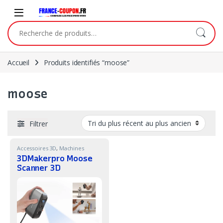
Skip to navigation
Skip to content
Recherche pour :
Accueil
Produits identifiés “moose”
moose
Filtrer
Accessoires 3D
,
Machines
3DMakerpro Moose
Scanner 3D