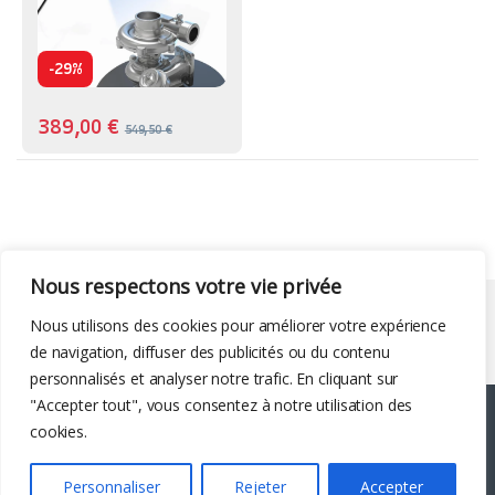
-
29%
389,00
€
549,50
€
Nous respectons votre vie privée
Liens utiles
Nous utilisons des cookies pour améliorer votre expérience
de navigation, diffuser des publicités ou du contenu
personnalisés et analyser notre trafic. En cliquant sur
"Accepter tout", vous consentez à notre utilisation des
cookies.
Personnaliser
Rejeter
Accepter