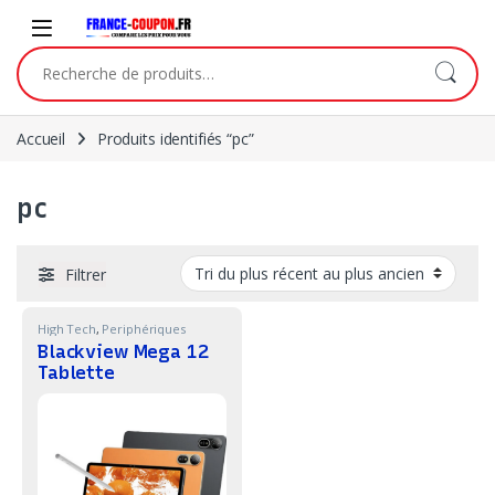
Skip to navigation
Skip to content
Recherche pour :
Accueil
Produits identifiés “pc”
pc
Filtrer
High Tech
,
Periphériques
Blackview Mega 12
Tablette