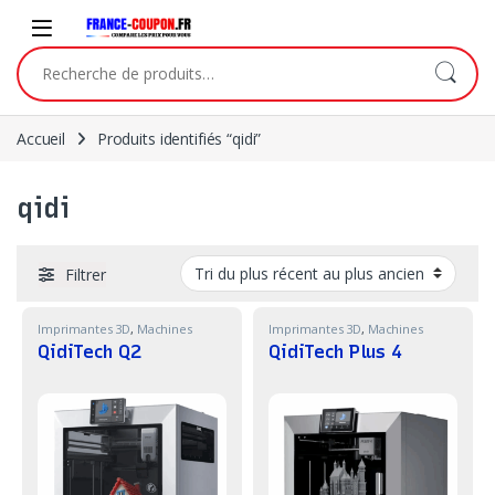
Skip to navigation
Skip to content
Recherche pour :
Accueil
Produits identifiés “qidi”
qidi
Filtrer
Imprimantes 3D
,
Machines
Imprimantes 3D
,
Machines
QidiTech Q2
QidiTech Plus 4