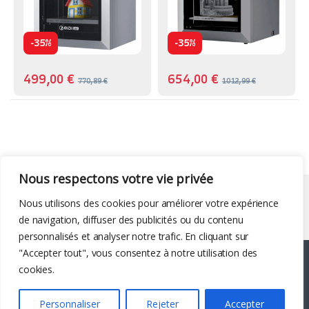
-
-
35%
35%
499,00
€
654,00
€
770,89
€
1012,99
€
Nous respectons votre vie privée
Liens utiles
Nous utilisons des cookies pour améliorer votre expérience
de navigation, diffuser des publicités ou du contenu
personnalisés et analyser notre trafic. En cliquant sur
"Accepter tout", vous consentez à notre utilisation des
cookies.
Personnaliser
Rejeter
Accepter