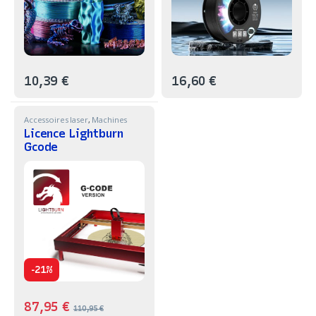
10,39
€
16,60
€
Accessoires laser
,
Machines
Licence Lightburn
Gcode
-
21%
87,95
€
110,95
€