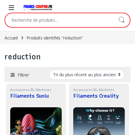
Skip to navigation
Skip to content
Recherche pour :
Accueil
Produits identifiés “reduction”
reduction
Filtrer
Accessoires 3D
,
Machines
Accessoires 3D
,
Machines
Filaments Sunlu
Filaments Creality