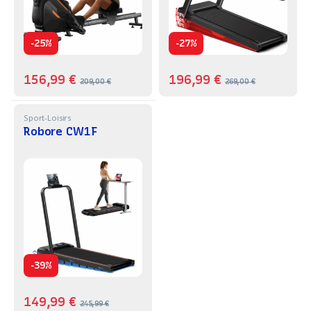
-
-
25%
27%
156,99
€
196,99
€
209,00
€
269,00
€
Sport-Loisirs
Robore CW1F
-
39%
149,99
€
245,99
€