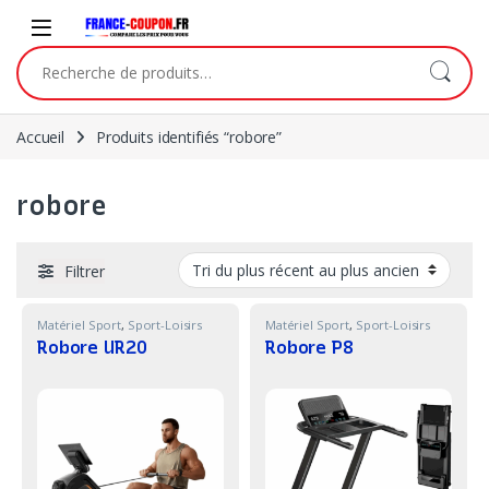
Skip to navigation
Skip to content
Recherche pour :
Accueil
Produits identifiés “robore”
robore
Filtrer
Matériel Sport
,
Sport-Loisirs
Matériel Sport
,
Sport-Loisirs
Robore UR20
Robore P8