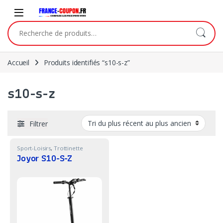
Skip to navigation
Skip to content
Recherche pour :
Accueil
Produits identifiés “s10-s-z”
s10-s-z
Filtrer
Sport-Loisirs
,
Trottinette
Joyor S10-S-Z