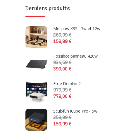
Derniers produits
Mecpow X3S - 7w et 12w
269,99
€
159,99
€
Fossibot panneau 420w
934,69
€
399,00
€
Etoe Dolphin 2
979,99
€
779,00
€
Sculpfun iCube Pro - 5w
259,99
€
159,99
€