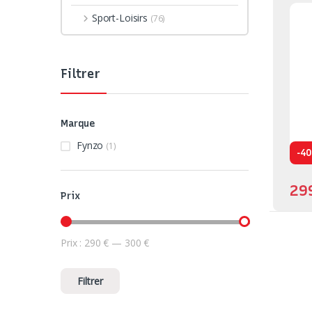
Sport-Loisirs
(76)
Filtrer
Marque
Fynzo
(1)
-
4
29
Prix
Prix :
290 €
—
300 €
Prix min
Prix max
Filtrer