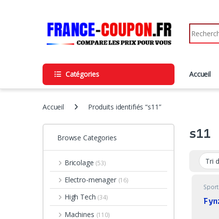
Skip to navigation
Skip to content
Search fo
Catégories
Accueil
Accueil
Produits identifiés “s11”
s11
Browse Categories
Bricolage
(53)
Electro-menager
(16)
Sport
High Tech
(34)
Fyn
Machines
(110)