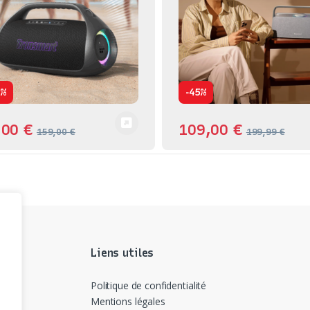
-
0%
45%
,00
€
109,00
€
159,00
€
199,99
€
Liens utiles
Politique de confidentialité
Mentions légales