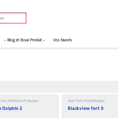
r:
– Blog et Essai Produit –
Vos favoris
Tech
,
Television-Projecteur
High Tech
,
Periphériques
e Dolphin 2
Blackview Fort 5