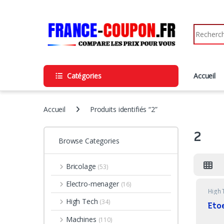
Skip to navigation
Skip to content
Search fo
Catégories
Accueil
Accueil
Produits identifiés “2”
2
Browse Categories
Bricolage
(53)
Electro-menager
(16)
High 
High Tech
(34)
Eto
Machines
(110)