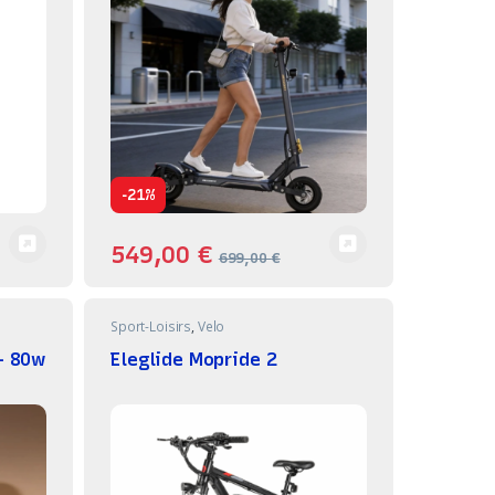
-
21%
549,00
€
699,00
€
Sport-Loisirs
,
Velo
– 80w
Eleglide Mopride 2