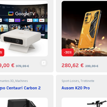
-
%
30%
9,00
€
280,62
€
979,99
€
399,99
€
imantes 3D
,
Machines
Sport-Loisirs
,
Trottinette
goo Centauri Carbon 2
Ausom K20 Pro