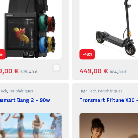
-
%
49%
9,00
€
449,00
€
535,49
€
884,01
€
Tech
,
Periphériques
High Tech
,
Periphériques
nsmart Bang 2 – 90w
Tronsmart Fiitune X30 