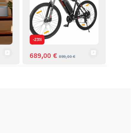
-
23%
689,00
€
899,00
€