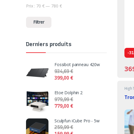
Prix :
70 €
—
780 €
Prix min
Prix max
Filtrer
Derniers produits
-
31
Fossibot panneau 420w
36
934,69
€
399,00
€
High 
Etoe Dolphin 2
Tro
979,99
€
779,00
€
Sculpfun iCube Pro - 5w
259,99
€
159,99
€