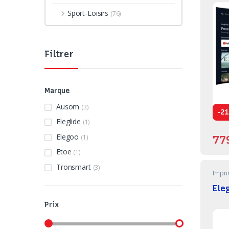
Sport-Loisirs
(76)
Filtrer
Marque
Ausom
(3)
-
21
Eleglide
(1)
Elegoo
(1)
77
Etoe
(1)
Tronsmart
(3)
Impr
Ele
Prix