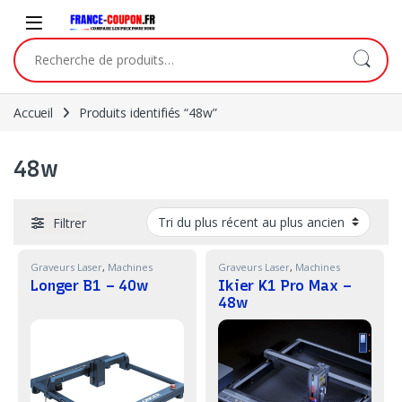
Skip to navigation
Skip to content
Recherche pour :
Accueil
Produits identifiés “48w”
48w
Filtrer
Graveurs Laser
,
Machines
Graveurs Laser
,
Machines
Longer B1 – 40w
Ikier K1 Pro Max –
48w