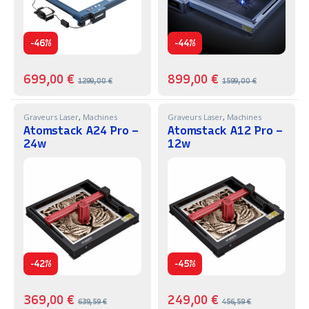
-
-
46%
44%
699,00
€
899,00
€
1299,00
€
1599,00
€
Graveurs Laser
,
Machines
Graveurs Laser
,
Machines
Atomstack A24 Pro –
Atomstack A12 Pro –
24w
12w
-
-
42%
45%
369,00
€
249,00
€
639,59
€
456,59
€