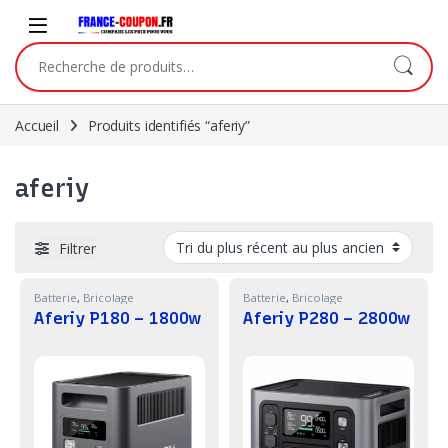
Skip to navigation
Skip to content
Recherche pour :
Accueil
Produits identifiés “aferiy”
aferiy
Filtrer
Batterie
,
Bricolage
Batterie
,
Bricolage
Aferiy P180 – 1800w
Aferiy P280 – 2800w