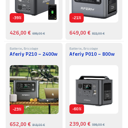
-
-
39%
21%
426,00
€
649,00
€
699,00
€
822,00
€
Batterie
,
Bricolage
Batterie
,
Bricolage
Aferiy P210 – 2400w
Aferiy P010 – 800w
-
-
60%
23%
239,00
€
652,00
€
599,00
€
849,00
€