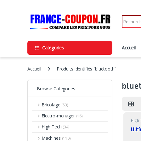
Skip to navigation
Skip to content
Search fo
Catégories
Accueil
Accueil
Produits identifiés “bluetooth”
blue
Browse Categories
Bricolage
(53)
Electro-menager
(16)
High 
High Tech
(34)
Ult
Machines
(110)