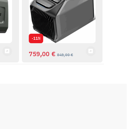
-
11%
759,00
€
849,00
€