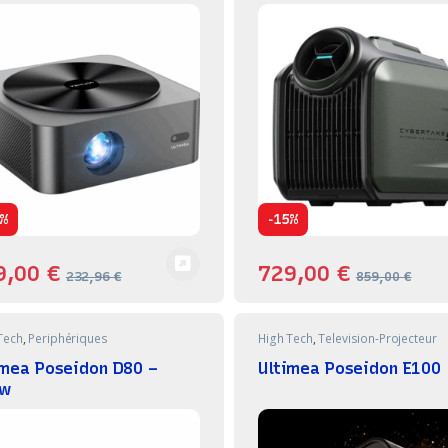
-
%
15%
9,00
€
729,00
€
232,96
€
859,00
€
Tech
,
Periphériques
High Tech
,
Television-Projecteur
imea Poseidon D80 –
Ultimea Poseidon E100
w