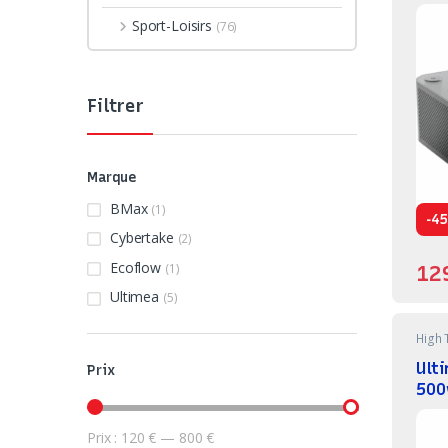
Sport-Loisirs
(76)
Filtrer
Marque
BMax
(1)
-
45
Cybertake
(2)
Ecoflow
(1)
12
Ultimea
(5)
High 
Ult
Prix
500
Prix :
120 €
—
800 €
Prix min
Prix max