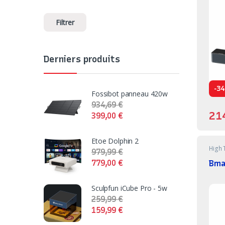
Filtrer
Derniers produits
-
34
Fossibot panneau 420w
934,69
€
21
399,00
€
Etoe Dolphin 2
High 
979,99
€
Bma
779,00
€
Sculpfun iCube Pro - 5w
259,99
€
159,99
€