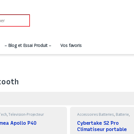
r:
– Blog et Essai Produit –
Vos favoris
tooth
Tech
,
Television-Projecteur
Accessoires Batteries
,
Batterie
,
Bricolage
imea Apollo P40
Cybertake S2 Pro
Climatiseur portable