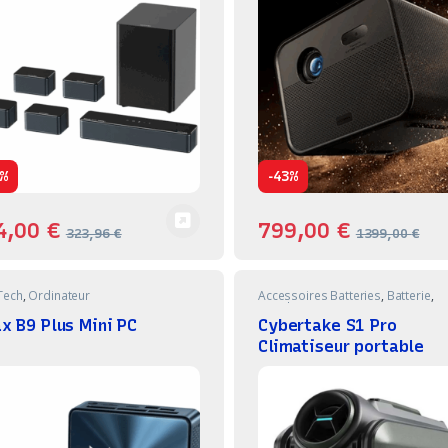
-
%
43%
4,00
€
799,00
€
323,96
€
1399,00
€
Tech
,
Ordinateur
Accessoires Batteries
,
Batterie
,
Bricolage
x B9 Plus Mini PC
Cybertake S1 Pro
Climatiseur portable