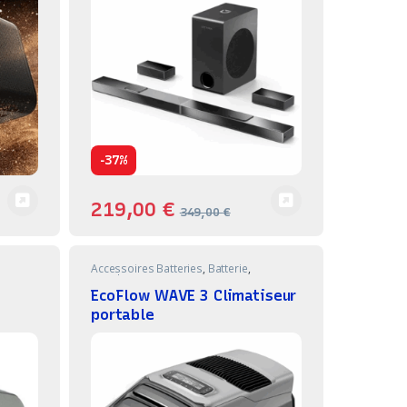
-
37%
219,00
€
349,00
€
Accessoires Batteries
,
Batterie
,
Bricolage
EcoFlow WAVE 3 Climatiseur
portable