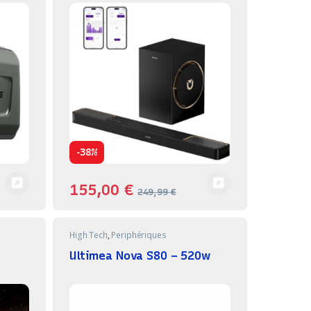
-
38%
155,00
€
249,99
€
High Tech
,
Periphériques
Ultimea Nova S80 – 520w