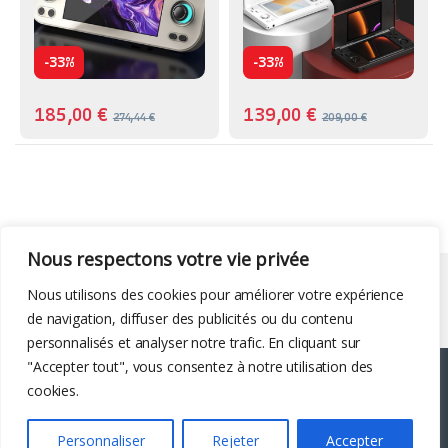
-
-
33%
33%
185,00
€
139,00
€
274,44
€
209,00
€
Nous respectons votre vie privée
Liens utiles
Nous utilisons des cookies pour améliorer votre expérience
de navigation, diffuser des publicités ou du contenu
personnalisés et analyser notre trafic. En cliquant sur
"Accepter tout", vous consentez à notre utilisation des
cookies.
Personnaliser
Rejeter
Accepter