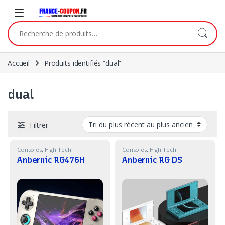
Skip to navigation
Skip to content
Recherche pour :
Accueil
Produits identifiés “dual”
dual
Filtrer
Consoles
,
High Tech
Consoles
,
High Tech
Anbernic RG476H
Anbernic RG DS