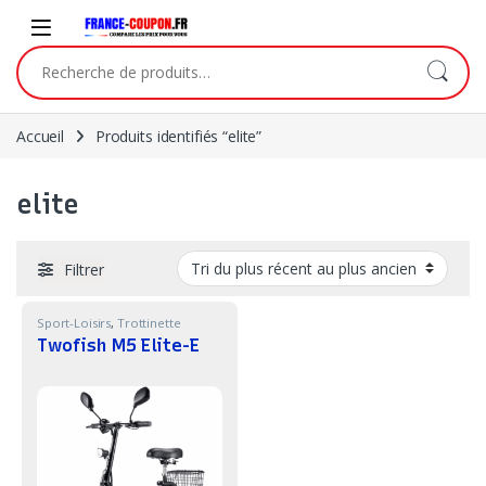
Skip to navigation
Skip to content
Recherche pour :
Accueil
Produits identifiés “elite”
elite
Filtrer
Sport-Loisirs
,
Trottinette
Twofish M5 Elite-E