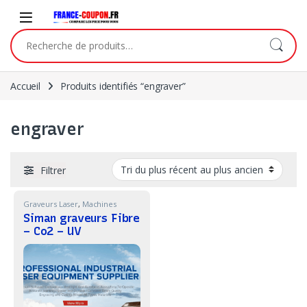
Skip to navigation
Skip to content
Recherche pour :
Accueil
Produits identifiés “engraver”
engraver
Filtrer
Graveurs Laser
,
Machines
Siman graveurs Fibre
– Co2 – UV