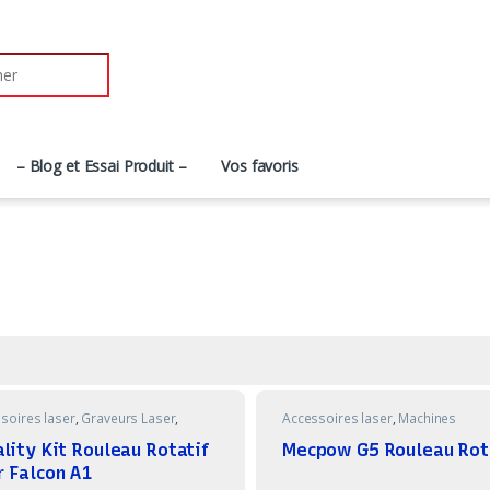
r:
– Blog et Essai Produit –
Vos favoris
soires laser
,
Graveurs Laser
,
Accessoires laser
,
Machines
ines
lity Kit Rouleau Rotatif
Mecpow G5 Rouleau Rot
r Falcon A1