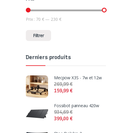
Prix :
70 €
—
230 €
Prix min
Prix max
Filtrer
Derniers produits
Mecpow X3S - 7w et 12w
269,99
€
159,99
€
Fossibot panneau 420w
934,69
€
399,00
€