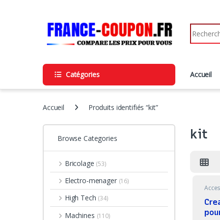
Skip to navigation
Skip to content
Search fo
Catégories
Accueil
Accueil
Produits identifiés “kit”
kit
Browse Categories
Bricolage
(53)
Electro-menager
(16)
Acces
Mach
High Tech
(34)
Crea
pou
Machines
(110)