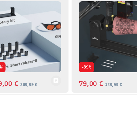
-
%
39%
9,00
€
79,00
€
269,99
€
129,99
€