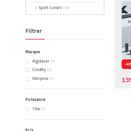
Sport-Loisirs
(76)
Filtrer
Marque
Algolaser
(1)
-
49
Creality
(1)
Mecpow
(1)
13
Puissance
10w
(1)
Prix