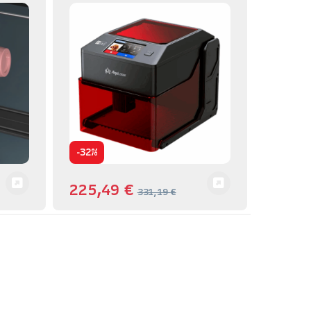
-
32%
225,49
€
331,19
€