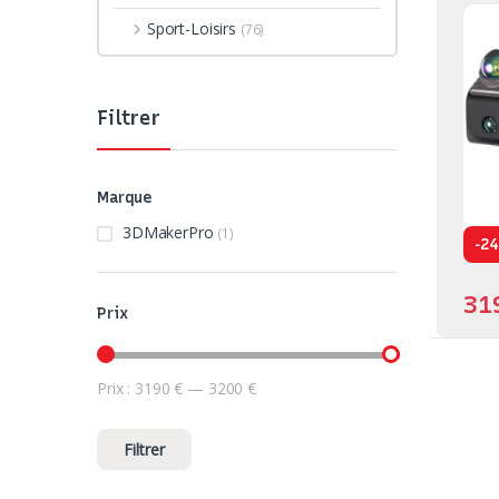
Sport-Loisirs
(76)
Filtrer
Marque
3DMakerPro
(1)
-
24
31
Prix
Prix :
3190 €
—
3200 €
Prix min
Prix max
Filtrer