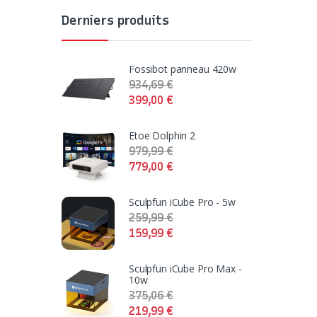
Derniers produits
Fossibot panneau 420w
934,69
€
399,00
€
Etoe Dolphin 2
979,99
€
779,00
€
Sculpfun iCube Pro - 5w
259,99
€
159,99
€
Sculpfun iCube Pro Max -
10w
375,06
€
219,99
€