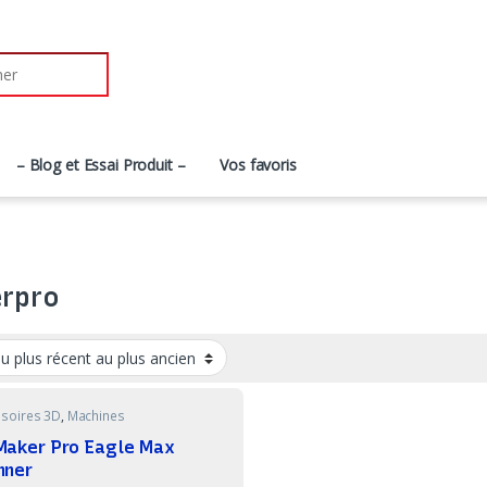
r:
– Blog et Essai Produit –
Vos favoris
rpro
soires 3D
,
Machines
Maker Pro Eagle Max
nner