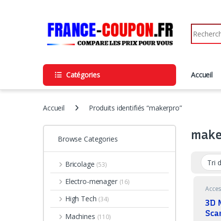
Skip to navigation
Skip to content
Search fo
Catégories
Accueil
Accueil
Produits identifiés “makerpro”
make
Browse Categories
Bricolage
(53)
Electro-menager
(16)
Acces
High Tech
(34)
3D 
Sca
Machines
(110)