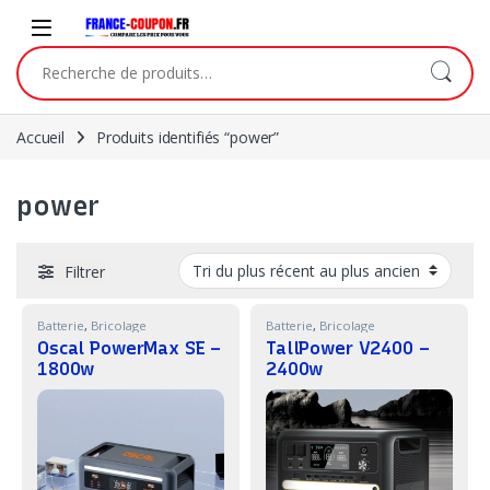
Skip to navigation
Skip to content
Recherche pour :
Accueil
Produits identifiés “power”
power
Filtrer
Batterie
,
Bricolage
Batterie
,
Bricolage
Oscal PowerMax SE –
TallPower V2400 –
1800w
2400w