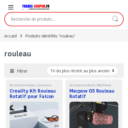
Skip to navigation
Skip to content
Recherche pour :
Accueil
Produits identifiés “rouleau”
rouleau
Filtrer
Accessoires laser
,
Graveurs
Accessoires laser
,
Machines
Laser
,
Machines
Creality Kit Rouleau
Mecpow G5 Rouleau
Rotatif pour Falcon
Rotatif
A1