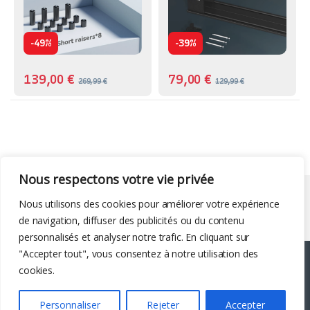
-
-
49%
39%
139,00
€
79,00
€
269,99
€
129,99
€
Nous respectons votre vie privée
Liens utiles
Nous utilisons des cookies pour améliorer votre expérience
de navigation, diffuser des publicités ou du contenu
personnalisés et analyser notre trafic. En cliquant sur
"Accepter tout", vous consentez à notre utilisation des
cookies.
Personnaliser
Rejeter
Accepter