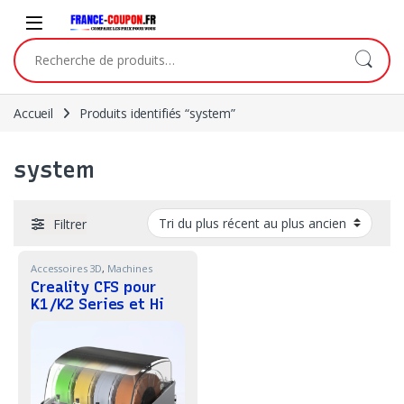
Skip to navigation
Skip to content
Recherche pour :
Accueil
Produits identifiés “system”
system
Filtrer
Accessoires 3D
,
Machines
Creality CFS pour
K1/K2 Series et Hi