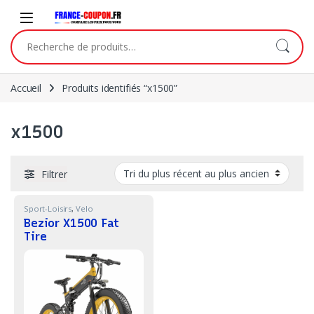
Skip to navigation
Skip to content
Recherche pour :
Accueil
Produits identifiés “x1500”
x1500
Filtrer
Sport-Loisirs
,
Velo
Bezior X1500 Fat
Tire